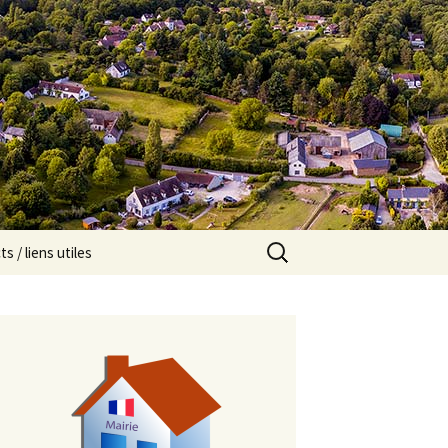
Rechercher :
s / liens utiles
strations,
cats…
oir-faire de la
ne