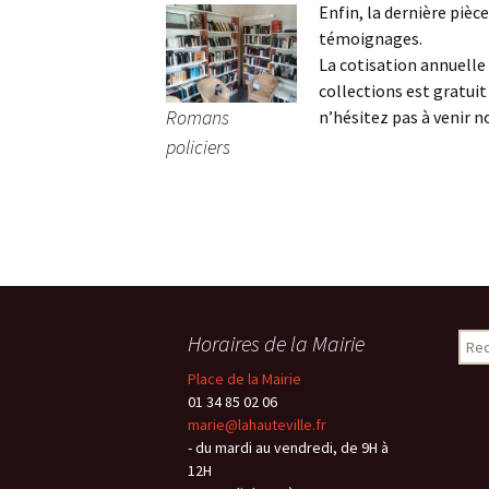
Enfin, la dernière pièc
témoignages.
La cotisation annuelle 
collections est gratuit
Romans
n’hésitez pas à venir n
policiers
Horaires de la Mairie
Rech
Place de la Mairie
01 34 85 02 06
marie@lahauteville.fr
- du mardi au vendredi, de 9H à
12H