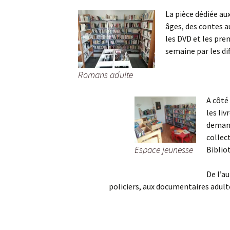
La pièce dédiée au
âges, des contes a
les DVD et les pre
semaine par les dif
Romans adulte
A côté 
les li
demand
collec
Espace jeunesse
Biblio
De l’a
policiers, aux documentaires adult