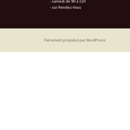
- samedi de 9H à 11H
- sur Rendez-Vous
Fièrement propulsé par WordPress