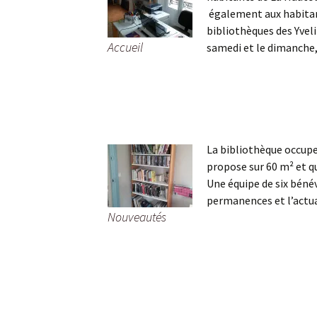
également aux habitant
bibliothèques des Yvelin
Télécharger le bulletin
N
municipal
Accueil
samedi et le dimanche,
N
La bibliothèque occupe 
propose sur 60 m² et q
Une équipe de six bénév
permanences et l’actua
Nouveautés