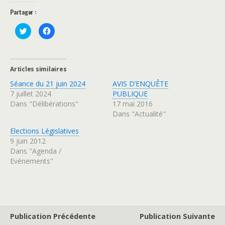
Partager :
C
C
l
l
i
i
q
q
u
u
e
e
z
z
Articles similaires
p
p
o
o
Séance du 21 juin 2024
AVIS D’ENQUÊTE
u
u
r
r
7 juillet 2024
PUBLIQUE
p
p
a
a
Dans "Délibérations"
17 mai 2016
r
r
Dans "Actualité"
t
t
a
a
g
g
Elections Législatives
e
e
r
r
9 juin 2012
s
s
u
u
Dans "Agenda /
r
r
Evénements"
T
F
w
a
i
c
t
e
t
b
e
o
r
o
(
k
o
(
Publication Précédente
Publication Suivante
u
o
v
u