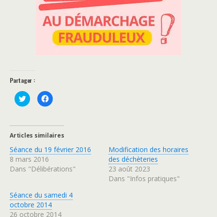
Partager :
C
C
l
l
i
i
q
q
u
u
e
e
z
z
Articles similaires
p
p
o
o
Séance du 19 février 2016
Modification des horaires
u
u
r
r
8 mars 2016
des déchèteries
p
p
a
a
Dans "Délibérations"
23 août 2023
r
r
Dans "Infos pratiques"
t
t
a
a
g
g
Séance du samedi 4
e
e
r
r
octobre 2014
s
s
u
u
26 octobre 2014