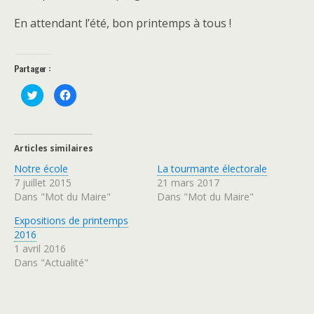
En attendant l’été, bon printemps à tous !
Partager :
C
C
l
l
i
i
q
q
u
u
e
e
z
z
Articles similaires
p
p
o
o
Notre école
La tourmante électorale
u
u
r
r
7 juillet 2015
21 mars 2017
p
p
a
a
Dans "Mot du Maire"
Dans "Mot du Maire"
r
r
t
t
a
a
Expositions de printemps
g
g
2016
e
e
r
r
1 avril 2016
s
s
u
u
Dans "Actualité"
r
r
T
F
w
a
i
c
t
e
t
b