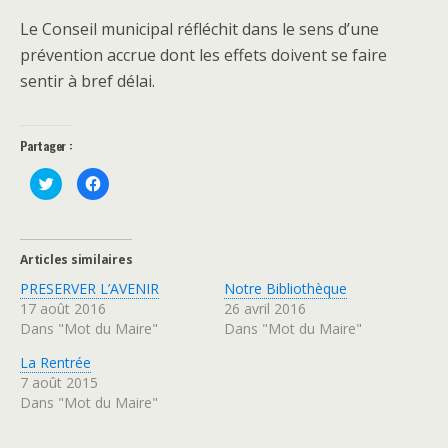
Le Conseil municipal réfléchit dans le sens d’une
prévention accrue dont les effets doivent se faire
sentir à bref délai.
Partager :
C
C
l
l
i
i
q
q
u
u
e
e
z
z
Articles similaires
p
p
o
o
PRESERVER L’AVENIR
Notre Bibliothèque
u
u
r
r
17 août 2016
26 avril 2016
p
p
a
a
Dans "Mot du Maire"
Dans "Mot du Maire"
r
r
t
t
a
a
La Rentrée
g
g
7 août 2015
e
e
r
r
Dans "Mot du Maire"
s
s
u
u
r
r
T
F