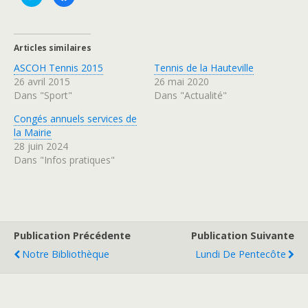
l
l
i
i
q
q
u
u
e
e
z
z
Articles similaires
p
p
o
o
ASCOH Tennis 2015
Tennis de la Hauteville
u
u
r
r
26 avril 2015
26 mai 2020
p
p
a
a
Dans "Sport"
Dans "Actualité"
r
r
t
t
a
a
Congés annuels services de
g
g
la Mairie
e
e
r
r
28 juin 2024
s
s
u
u
Dans "Infos pratiques"
r
r
T
F
w
a
i
c
t
e
t
b
e
o
r
o
(
k
Publication Précédente
Publication Suivante
o
(
u
o
Notre Bibliothèque
Lundi De Pentecôte
v
u
r
v
e
r
d
e
a
d
n
a
s
n