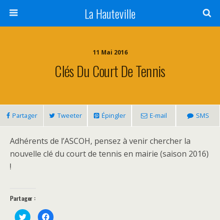
La Hauteville
11 Mai 2016
Clés Du Court De Tennis
Partager
Tweeter
Épingler
E-mail
SMS
Adhérents de l’ASCOH, pensez à venir chercher la
nouvelle clé du court de tennis en mairie (saison 2016)
!
Partager :
C
C