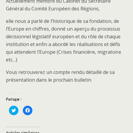
Actuellement membre du Cabinet du Secrétaire
Général du Comité Européen des Régions,
elle nous a parlé de l’historique de sa fondation, de
l’Europe en chiffres, donné un aperçu du processus
décisionnel législatif européen et du rôle de chaque
institution et enfin a abordé les réalisations et défis
qui attendent l’Europe (Crises financière, migratoire
etc…)
Vous retrouverez un compte rendu détaillé de sa
présentation dans le prochain bulletin.
Partager :
C
C
l
l
i
i
q
q
u
u
e
e
z
z
Articles similaires