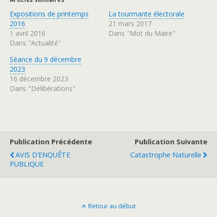
p
p
o
o
Expositions de printemps
La tourmante électorale
u
u
r
r
2016
21 mars 2017
p
p
a
a
1 avril 2016
Dans "Mot du Maire"
r
r
Dans "Actualité"
t
t
a
a
g
g
Séance du 9 décembre
e
e
r
r
2023
s
s
u
u
16 décembre 2023
r
r
Dans "Délibérations"
T
F
w
a
i
c
t
e
t
b
e
o
r
o
(
k
o
(
Publication Précédente
Publication Suivante
u
o
v
u
r
v
AVIS D’ENQUÊTE
Catastrophe Naturelle
e
r
PUBLIQUE
d
e
a
d
n
a
s
n
u
s
n
u
e
n
n
e
Retour au début
o
n