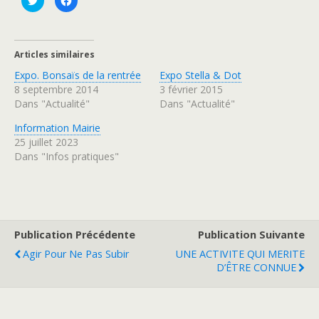
l
l
i
i
q
q
u
u
e
e
z
z
Articles similaires
p
p
o
o
Expo. Bonsaïs de la rentrée
Expo Stella & Dot
u
u
r
r
8 septembre 2014
3 février 2015
p
p
a
a
Dans "Actualité"
Dans "Actualité"
r
r
t
t
a
a
Information Mairie
g
g
25 juillet 2023
e
e
r
r
Dans "Infos pratiques"
s
s
u
u
r
r
T
F
w
a
i
c
t
e
t
b
e
o
Publication Précédente
Publication Suivante
r
o
(
k
Agir Pour Ne Pas Subir
UNE ACTIVITE QUI MERITE
o
(
u
o
D’ÊTRE CONNUE
v
u
r
v
e
r
d
e
a
d
n
a