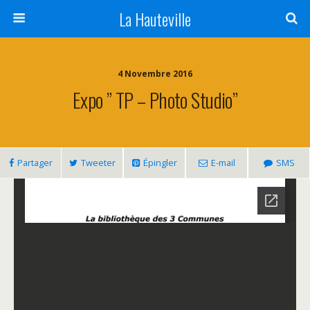
La Hauteville
4 Novembre 2016
Expo ” TP – Photo Studio”
Partager
Tweeter
Épingler
E-mail
SMS