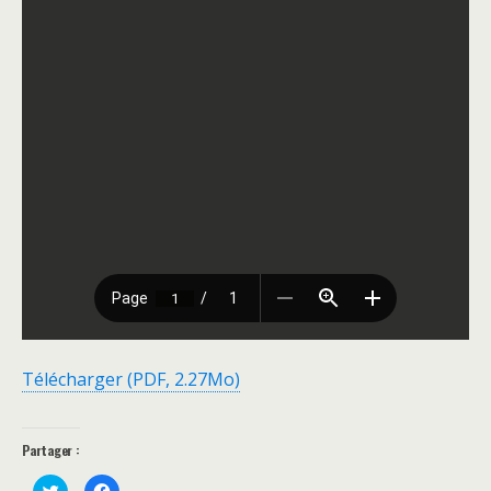
Télécharger (PDF, 2.27Mo)
Partager :
C
C