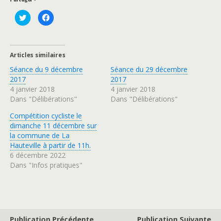
C
C
l
l
i
i
q
q
u
u
e
e
z
z
Articles similaires
p
p
o
o
Séance du 9 décembre
Séance du 29 décembre
u
u
r
r
2017
2017
p
p
a
a
4 janvier 2018
4 janvier 2018
r
r
Dans "Délibérations"
Dans "Délibérations"
t
t
a
a
g
g
Compétition cycliste le
e
e
r
r
dimanche 11 décembre sur
s
s
u
u
la commune de La
r
r
Hauteville à partir de 11h.
T
F
w
a
6 décembre 2022
i
c
t
e
Dans "Infos pratiques"
t
b
e
o
r
o
(
k
o
(
u
o
v
u
r
v
e
r
Publication Précédente
Publication Suivante