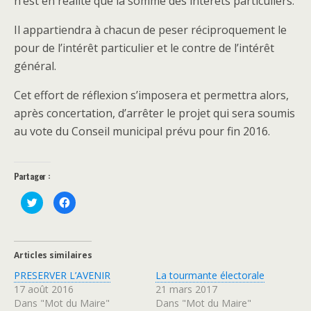
n’est en réalité que la somme des intérêts particuliers.
Il appartiendra à chacun de peser réciproquement le
pour de l’intérêt particulier et le contre de l’intérêt
général.
Cet effort de réflexion s’imposera et permettra alors,
après concertation, d’arrêter le projet qui sera soumis
au vote du Conseil municipal prévu pour fin 2016.
Partager :
C
C
l
l
i
i
q
q
u
u
e
e
z
z
Articles similaires
p
p
o
o
PRESERVER L’AVENIR
La tourmante électorale
u
u
r
r
17 août 2016
21 mars 2017
p
p
a
a
Dans "Mot du Maire"
Dans "Mot du Maire"
r
r