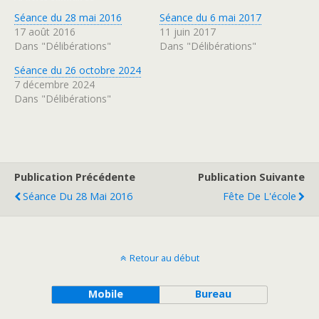
p
p
o
o
Séance du 28 mai 2016
Séance du 6 mai 2017
u
u
r
r
17 août 2016
11 juin 2017
p
p
a
a
Dans "Délibérations"
Dans "Délibérations"
r
r
t
t
a
a
Séance du 26 octobre 2024
g
g
7 décembre 2024
e
e
r
r
Dans "Délibérations"
s
s
u
u
r
r
T
F
w
a
i
c
t
e
t
b
e
o
Publication Précédente
Publication Suivante
r
o
(
k
Séance Du 28 Mai 2016
Fête De L'école
o
(
u
o
v
u
r
v
e
r
d
e
a
d
n
a
Retour au début
s
n
u
s
n
u
e
n
Mobile
Bureau
n
e
o
n
u
o