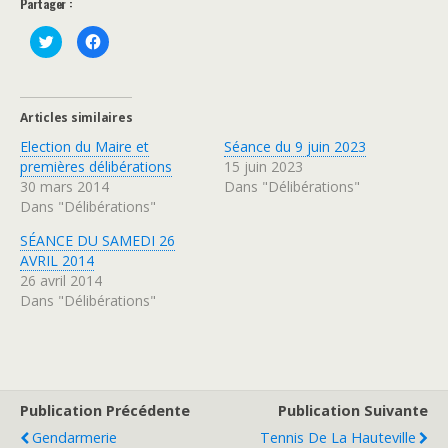
Partager :
C
C
l
l
i
i
q
q
u
u
e
e
z
z
Articles similaires
p
p
o
o
Election du Maire et
Séance du 9 juin 2023
u
u
r
r
premières délibérations
15 juin 2023
p
p
a
a
30 mars 2014
Dans "Délibérations"
r
r
Dans "Délibérations"
t
t
a
a
g
g
SÉANCE DU SAMEDI 26
e
e
r
r
AVRIL 2014
s
s
u
u
26 avril 2014
r
r
Dans "Délibérations"
T
F
w
a
i
c
t
e
t
b
e
o
r
o
(
k
o
(
Publication Précédente
Publication Suivante
u
o
v
u
r
v
Gendarmerie
Tennis De La Hauteville
e
r