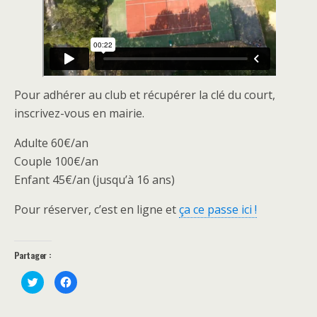
Pour adhérer au club et récupérer la clé du court,
inscrivez-vous en mairie.
Adulte 60€/an
Couple 100€/an
Enfant 45€/an (jusqu’à 16 ans)
Pour réserver, c’est en ligne et
ça ce passe ici !
Partager :
C
C
l
l
i
i
q
q
u
u