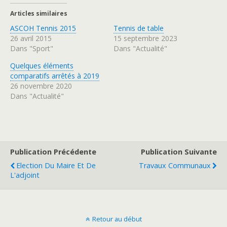
e
e
z
z
Articles similaires
p
p
o
o
ASCOH Tennis 2015
Tennis de table
u
u
r
r
26 avril 2015
15 septembre 2023
p
p
a
a
Dans "Sport"
Dans "Actualité"
r
r
t
t
a
a
Quelques éléments
g
g
comparatifs arrêtés à 2019
e
e
r
r
26 novembre 2020
s
s
u
u
Dans "Actualité"
r
r
T
F
w
a
i
c
t
e
t
b
e
o
r
o
(
k
Publication Précédente
Publication Suivante
o
(
u
o
Election Du Maire Et De
Travaux Communaux
v
u
r
v
L'adjoint
e
r
d
e
a
d
n
a
s
n
u
s
n
u
Retour au début
e
n